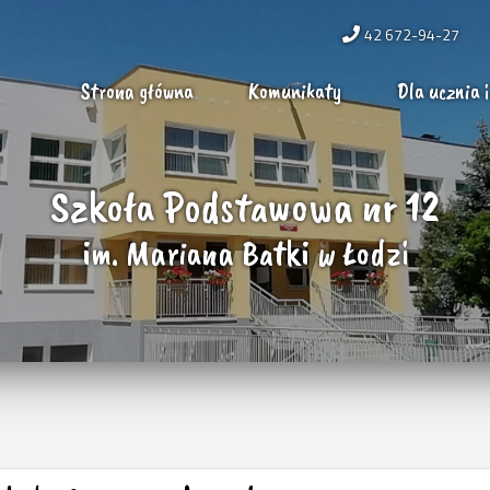
42 672-94-27
Strona główna
Komunikaty
Dla ucznia i
Szkoła Podstawowa nr 12
im. Mariana Batki w Łodzi