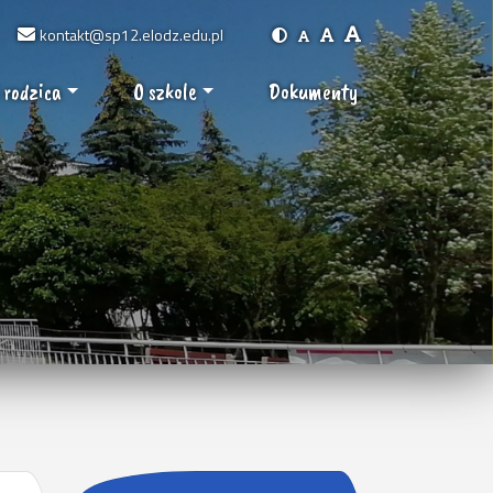
kontakt@sp12.elodz.edu.pl
 rodzica
O szkole
Dokumenty