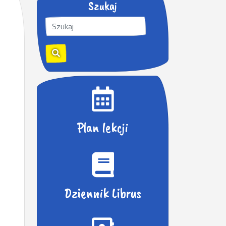
Szukaj
S
z
u
k
a
j
:
Plan lekcji
Dziennik Librus