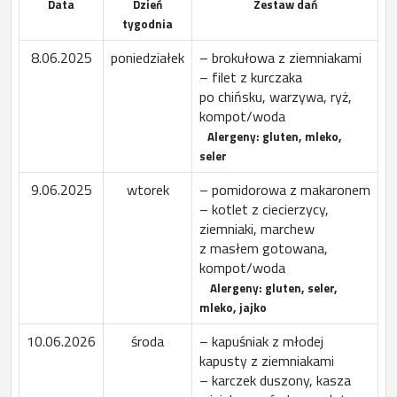
Data
Dzień
Zestaw dań
tygodnia
8.06.2025
poniedziałek
– brokułowa z ziemniakami
– filet z kurczaka
po chińsku, warzywa, ryż,
kompot/woda
Alergeny: gluten, mleko,
seler
9.06.2025
wtorek
– pomidorowa z makaronem
– kotlet z ciecierzycy,
ziemniaki, marchew
z masłem gotowana,
kompot/woda
Alergeny: gluten, seler,
mleko, jajko
10.06.2026
środa
– kapuśniak z młodej
kapusty z ziemniakami
– karczek duszony, kasza