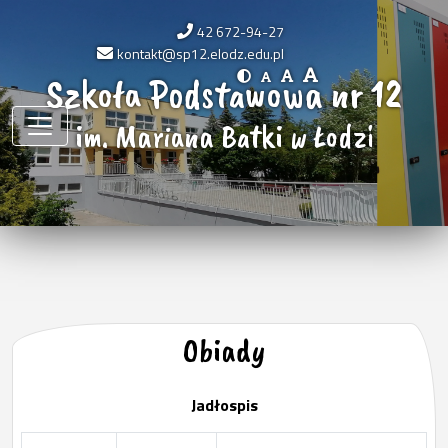
42 672-94-27
kontakt@sp12.elodz.edu.pl
Szkoła Podstawowa nr 12
im. Mariana Batki w Łodzi
Obiady
Jadłospis