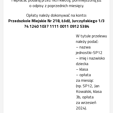
i wpłacać podaną przez nich kwotę, pomniejszoną już
o odpisy z poprzednich miesięcy.
Opłaty należy dokonywać na konto:
Przedszkole Miejskie Nr 218, Łódź, Jurczyńskiego 1/3
74 1240 1037 1111 0011 0912 5384
W tytule przelewu
należy podać:
– nazwa
jednostki-SP12
– imię i nazwisko
dziecka
– klasa
– opłata
za miesiąc
(np. SP12, Jan
Kowalski, klasa
3b, opłata
za wrzesień
2024).