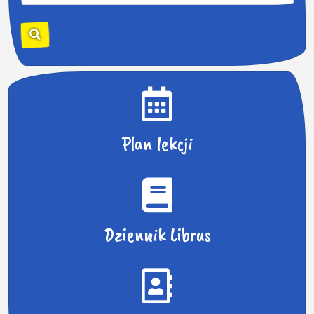
z
u
k
a
j
:
Plan lekcji
Dziennik Librus