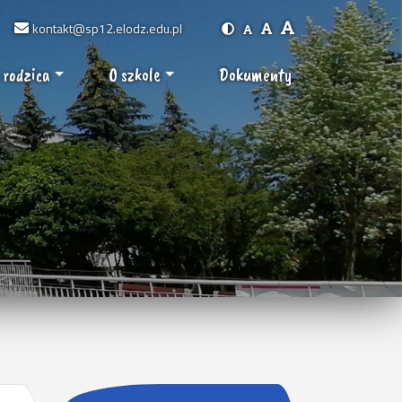
kontakt@sp12.elodz.edu.pl
 rodzica
O szkole
Dokumenty