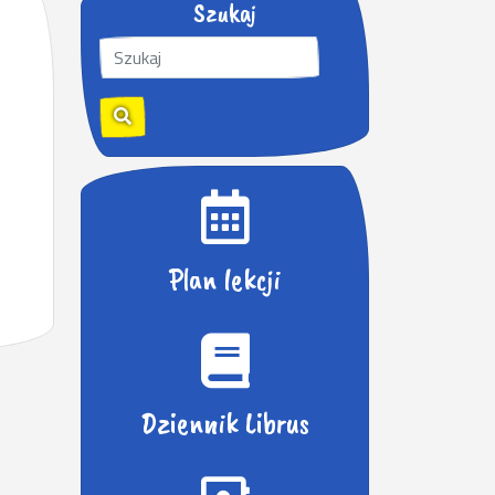
Szukaj
S
z
u
k
a
j
:
Plan lekcji
Dziennik Librus