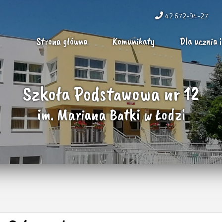
42 672-94-27
Strona główna
Komunikaty
Dla ucznia i
Szkoła Podstawowa nr 12
im. Mariana Batki w Łodzi