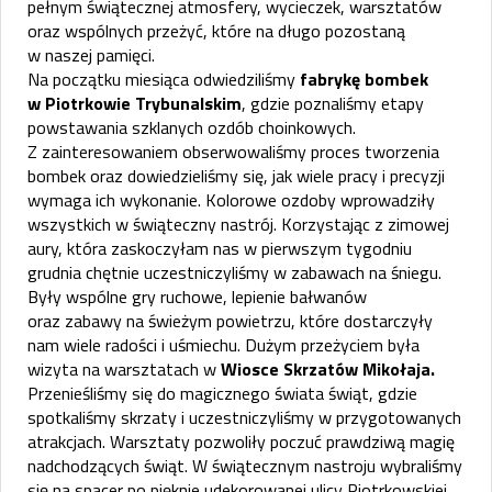
pełnym świątecznej atmosfery, wycieczek, warsztatów
oraz wspólnych przeżyć, które na długo pozostaną
w naszej pamięci.
Na początku miesiąca odwiedziliśmy
fabrykę bombek
w Piotrkowie Trybunalskim
, gdzie poznaliśmy etapy
powstawania szklanych ozdób choinkowych.
Z zainteresowaniem obserwowaliśmy proces tworzenia
bombek oraz dowiedzieliśmy się, jak wiele pracy i precyzji
wymaga ich wykonanie. Kolorowe ozdoby wprowadziły
wszystkich w świąteczny nastrój. Korzystając z zimowej
aury, która zaskoczyłam nas w pierwszym tygodniu
grudnia chętnie uczestniczyliśmy w zabawach na śniegu.
Były wspólne gry ruchowe, lepienie bałwanów
oraz zabawy na świeżym powietrzu, które dostarczyły
nam wiele radości i uśmiechu. Dużym przeżyciem była
wizyta na warsztatach w
Wiosce Skrzatów Mikołaja.
Przenieśliśmy się do magicznego świata świąt, gdzie
spotkaliśmy skrzaty i uczestniczyliśmy w przygotowanych
atrakcjach. Warsztaty pozwoliły poczuć prawdziwą magię
nadchodzących świąt. W świątecznym nastroju wybraliśmy
się na spacer po pięknie udekorowanej ulicy Piotrkowskiej.