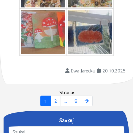
Ewa Jarecka
20.10.2025
Strona:
1
2
...
8
Szukaj
S