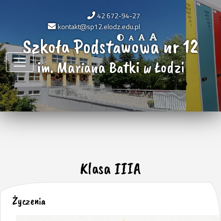
42 672-94-27
kontakt@sp12.elodz.edu.pl
Szkoła Podstawowa nr 12
im. Mariana Batki w Łodzi
Klasa IIIA
Życzenia