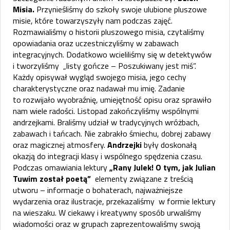
Misia.
Przynieśliśmy do szkoły swoje ulubione pluszowe
misie, które towarzyszyły nam podczas zajęć.
Rozmawialiśmy o historii pluszowego misia, czytaliśmy
opowiadania oraz uczestniczyliśmy w zabawach
integracyjnych. Dodatkowo wcieliliśmy się w detektywów
i tworzyliśmy „listy gończe – Poszukiwany jest miś”.
Każdy opisywał wygląd swojego misia, jego cechy
charakterystyczne oraz nadawał mu imię. Zadanie
to rozwijało wyobraźnię, umiejętność opisu oraz sprawiło
nam wiele radości. Listopad zakończyliśmy wspólnymi
andrzejkami. Braliśmy udział w tradycyjnych wróżbach,
zabawach i tańcach. Nie zabrakło śmiechu, dobrej zabawy
oraz magicznej atmosfery.
Andrzejki
były doskonałą
okazją do integracji klasy i wspólnego spędzenia czasu.
Podczas omawiania lektury
„Rany Julek! O tym, jak Julian
Tuwim został poetą”
elementy związane z treścią
utworu – informacje o bohaterach, najważniejsze
wydarzenia oraz ilustracje, przekazaliśmy w formie lektury
na wieszaku. W ciekawy i kreatywny sposób urwaliśmy
wiadomości oraz w grupach zaprezentowaliśmy swoją