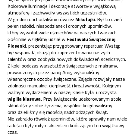
Kolorowe iluminacje i dekoracje stworzyły wyjątkową
atmosferę i zachwyciły wszystkich uczestników.
W grudniu obchodziliśmy również
Mikołajki
. Był to dzień
pełen radości, niespodzianek i drobnych upominków,
który wywołał wiele uśmiechów na naszych twarzach.
Gościnnie wzięliśmy udział w
Festiwalu Świątecznej
Piosenki
, prezentując przygotowany repertuar. Występ
był wspaniałą okazją do zaprezentowania naszych
talentów oraz zdobycia nowych doświadczeń scenicznych.
Z kolei podczas warsztatów świątecznych z makramy,
prowadzonych przez panią Anię, wykonaliśmy
własnoręczne ozdoby świąteczne. Zajęcia rozwijały nasze
zdolności manualne, cierpliwość i kreatywność. Kolejnym
ważnym wydarzeniem w naszej klasie była uroczysta
wigilia klasowa.
Przy świątecznie udekorowanym stole
składaliśmy sobie życzenia, wspólnie kolędowaliśmy
oraz dzieliliśmy się radością nadchodzących świąt.
Nie zabrakło również upominków, które sprawiły nam wiele
radości i były miłym akcentem kończącym ten wyjątkowy
czas.