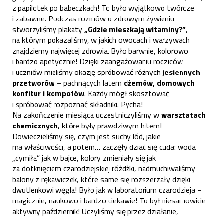
z papilotek po babeczkach! To było wyjątkowo twórcze
i zabawne. Podczas rozmów o zdrowym żywieniu
stworzyliśmy plakaty
„Gdzie mieszkają witaminy?”
,
na którym pokazaliśmy, w jakich owocach i warzywach
znajdziemy najwięcej zdrowia. Było barwnie, kolorowo
i bardzo apetycznie! Dzięki zaangażowaniu rodziców
i uczniów mieliśmy okazję spróbować różnych
jesiennych
przetworów
– pachnących latem
dżemów, domowych
konfitur i kompotów
. Każdy mógł skosztować
i spróbować rozpoznać składniki. Pycha!
Na zakończenie miesiąca uczestniczyliśmy w
warsztatach
chemicznych
, które były prawdziwym hitem!
Dowiedzieliśmy się, czym jest suchy lód, jakie
ma właściwości, a potem… zaczęły dziać się cuda: woda
„dymiła” jak w bajce, kolory zmieniały się jak
za dotknięciem czarodziejskiej różdżki, nadmuchiwaliśmy
balony z rękawiczek, które same się rozszerzały dzięki
dwutlenkowi węgla! Było jak w laboratorium czarodzieja –
magicznie, naukowo i bardzo ciekawie! To był niesamowicie
aktywny październik! Uczyliśmy się przez działanie,