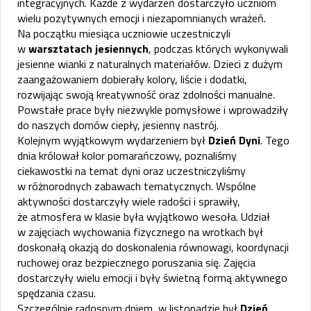
integracyjnych. Każde z wydarzeń dostarczyło uczniom
wielu pozytywnych emocji i niezapomnianych wrażeń.
Na początku miesiąca uczniowie uczestniczyli
w
warsztatach jesiennych
, podczas których wykonywali
jesienne wianki z naturalnych materiałów. Dzieci z dużym
zaangażowaniem dobierały kolory, liście i dodatki,
rozwijając swoją kreatywność oraz zdolności manualne.
Powstałe prace były niezwykle pomysłowe i wprowadziły
do naszych domów ciepły, jesienny nastrój.
Kolejnym wyjątkowym wydarzeniem był
Dzień Dyni
. Tego
dnia królował kolor pomarańczowy, poznaliśmy
ciekawostki na temat dyni oraz uczestniczyliśmy
w różnorodnych zabawach tematycznych. Wspólne
aktywności dostarczyły wiele radości i sprawiły,
że atmosfera w klasie była wyjątkowo wesoła. Udział
w zajęciach wychowania fizycznego na wrotkach był
doskonałą okazją do doskonalenia równowagi, koordynacji
ruchowej oraz bezpiecznego poruszania się. Zajęcia
dostarczyły wielu emocji i były świetną formą aktywnego
spędzania czasu.
Szczególnie radosnym dniem w listopadzie był
Dzień