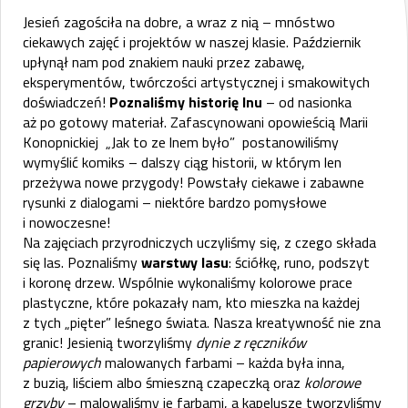
Jesień zagościła na dobre, a wraz z nią – mnóstwo
ciekawych zajęć i projektów w naszej klasie. Październik
upłynął nam pod znakiem nauki przez zabawę,
eksperymentów, twórczości artystycznej i smakowitych
doświadczeń!
Poznaliśmy historię lnu
– od nasionka
aż po gotowy materiał. Zafascynowani opowieścią Marii
Konopnickiej „Jak to ze lnem było” postanowiliśmy
wymyślić komiks – dalszy ciąg historii, w którym len
przeżywa nowe przygody! Powstały ciekawe i zabawne
rysunki z dialogami – niektóre bardzo pomysłowe
i nowoczesne!
Na zajęciach przyrodniczych uczyliśmy się, z czego składa
się las. Poznaliśmy
warstwy lasu
: ściółkę, runo, podszyt
i koronę drzew. Wspólnie wykonaliśmy kolorowe prace
plastyczne, które pokazały nam, kto mieszka na każdej
z tych „pięter” leśnego świata. Nasza kreatywność nie zna
granic! Jesienią tworzyliśmy
dynie z ręczników
papierowych
malowanych farbami – każda była inna,
z buzią, liściem albo śmieszną czapeczką oraz
kolorowe
grzyby
– malowaliśmy je farbami, a kapelusze tworzyliśmy