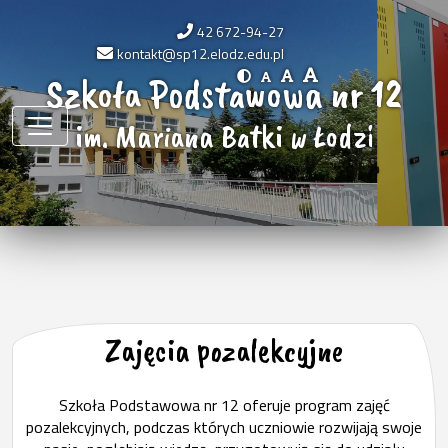
42 672-94-27
kontakt@sp12.elodz.edu.pl
Szkoła Podstawowa nr 12
im. Mariana Batki w Łodzi
Zajęcia pozalekcyjne
Szkoła Podstawowa nr 12 oferuje program zajęć
pozalekcyjnych, podczas których uczniowie rozwijają swoje