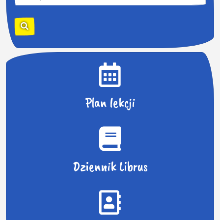
z
u
k
a
j
:
Plan lekcji
Dziennik Librus