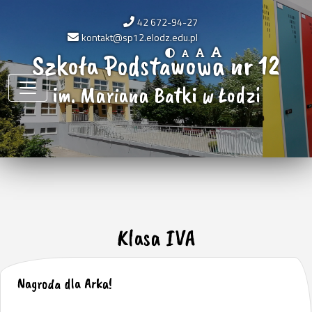
42 672-94-27
kontakt@sp12.elodz.edu.pl
Szkoła Podstawowa nr 12
im. Mariana Batki w Łodzi
Klasa IVA
Nagroda dla Arka!