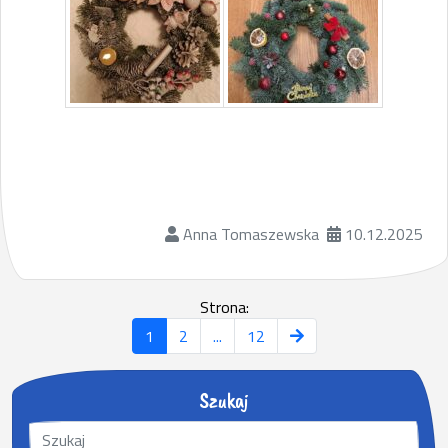
Anna Tomaszewska
10.12.2025
Strona:
1
2
...
12
Szukaj
S