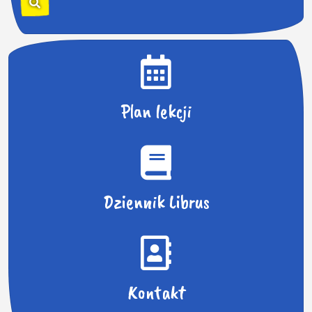
k
a
j
:
Plan lekcji
Dziennik Librus
Kontakt