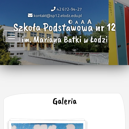
42 672-94-27
kontakt@sp12.elodz.edu.pl
Szkoła Podstawowa nr 12
im. Mariana Batki w Łodzi
Galeria