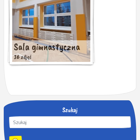
Sala gimnastyczna
36 zdjęć
Szukaj
S
z
u