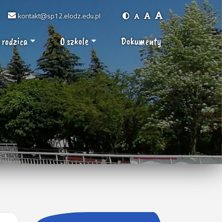
kontakt@sp12.elodz.edu.pl
 rodzica
O szkole
Dokumenty