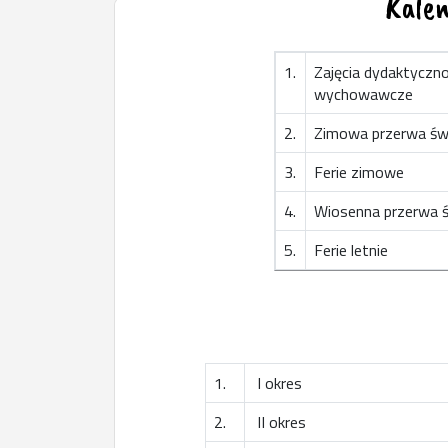
Kalen
1.
Zajęcia dydaktyczn
wychowawcze
2.
Zimowa przerwa św
3.
Ferie zimowe
4.
Wiosenna przerwa 
5.
Ferie letnie
1.
I okres
2.
II okres