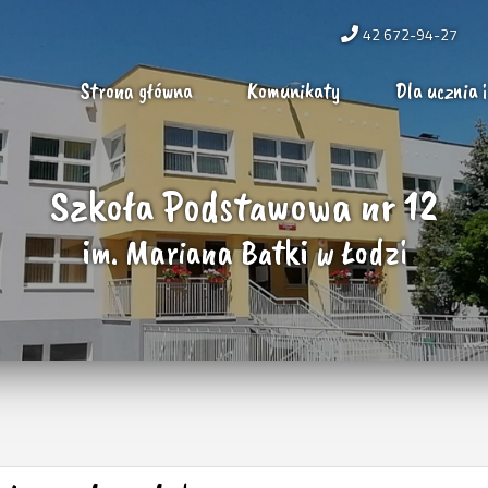
42 672-94-27
Strona główna
Komunikaty
Dla ucznia i
Szkoła Podstawowa nr 12
im. Mariana Batki w Łodzi