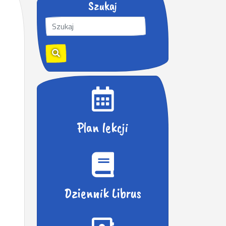
Szukaj
S
z
u
k
a
j
:
Plan lekcji
Dziennik Librus