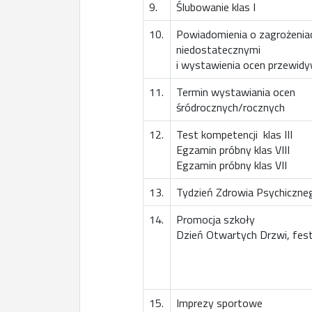
9.
Ślubowanie klas I
10.
Powiadomienia o zagrożenia
niedostatecznymi
i wystawienia ocen przewid
11.
Termin wystawiania ocen
śródrocznych/rocznych
12.
Test kompetencji klas III
Egzamin próbny klas VIII
Egzamin próbny klas VII
13.
Tydzień Zdrowia Psychiczne
14.
Promocja szkoły
Dzień Otwartych Drzwi, fes
15.
Imprezy sportowe