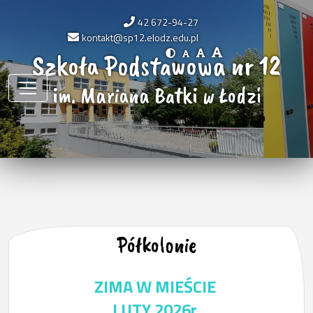
42 672-94-27
kontakt@sp12.elodz.edu.pl
Szkoła Podstawowa nr 12
im. Mariana Batki w Łodzi
Półkolonie
ZIMA W MIEŚCIE
LUTY 2026r.