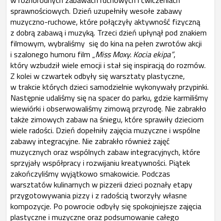
w różnorodnych zabawach ruchowych i ćwiczeniach
sprawnościowych. Dzień uzupełniły wesołe zabawy
muzyczno-ruchowe, które połączyły aktywność fizyczną
z dobrą zabawą i muzyką. Trzeci dzień upłynął pod znakiem
filmowym, wybraliśmy się do kina na pełen zwrotów akcji
i szalonego humoru film „
Miss Moxy. Kocia ekipa”
,
który wzbudził wiele emocji i stał się inspiracją do rozmów.
Z kolei w czwartek odbyły się warsztaty plastyczne,
w trakcie których dzieci samodzielnie wykonywały przypinki.
Następnie udaliśmy się na spacer do parku, gdzie karmiliśmy
wiewiórki i obserwowaliśmy zimową przyrodę. Nie zabrakło
także zimowych zabaw na śniegu, które sprawiły dzieciom
wiele radości. Dzień dopełniły zajęcia muzyczne i wspólne
zabawy integracyjne. Nie zabrakło również zajęć
muzycznych oraz wspólnych zabaw integracyjnych, które
sprzyjały współpracy i rozwijaniu kreatywności. Piątek
zakończyliśmy wyjątkowo smakowicie. Podczas
warsztatów kulinarnych w pizzerii dzieci poznały etapy
przygotowywania pizzy i z radością tworzyły własne
kompozycje. Po powrocie odbyły się spokojniejsze zajęcia
plastyczne i muzyczne oraz podsumowanie całego