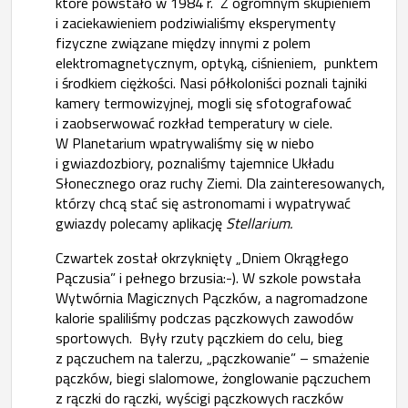
które powstało w 1984 r. Z ogromnym skupieniem
i zaciekawieniem podziwialiśmy eksperymenty
fizyczne związane między innymi z polem
elektromagnetycznym, optyką, ciśnieniem, punktem
i środkiem ciężkości. Nasi półkoloniści poznali tajniki
kamery termowizyjnej, mogli się sfotografować
i zaobserwować rozkład temperatury w ciele.
W Planetarium wpatrywaliśmy się w niebo
i gwiazdozbiory, poznaliśmy tajemnice Układu
Słonecznego oraz ruchy Ziemi. Dla zainteresowanych,
którzy chcą stać się astronomami i wypatrywać
gwiazdy polecamy aplikację
Stellarium.
Czwartek został okrzyknięty „Dniem Okrągłego
Pączusia” i pełnego brzusia:-). W szkole powstała
Wytwórnia Magicznych Pączków, a nagromadzone
kalorie spaliliśmy podczas pączkowych zawodów
sportowych. Były rzuty pączkiem do celu, bieg
z pączuchem na talerzu, „pączkowanie” – smażenie
pączków, biegi slalomowe, żonglowanie pączuchem
z rączki do rączki, wyścigi pączkowych raczków