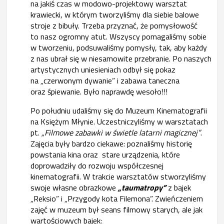
na jakiś czas w modowo-projektowy warsztat
krawiecki, w którym tworzyliśmy dla siebie balowe
stroje z bibuły. Trzeba przyznać, że pomysłowość
to nasz ogromny atut. Wszyscy pomagaliśmy sobie
w tworzeniu, podsuwaliśmy pomysły, tak, aby każdy
z nas ubrał się w niesamowite przebranie. Po naszych
artystycznych uniesieniach odbył się pokaz
na „czerwonym dywanie” i zabawa taneczna
oraz śpiewanie. Było naprawdę wesoło!!!
Po południu udaliśmy się do Muzeum Kinematografii
na Księżym Młynie. Uczestniczyliśmy w warsztatach
pt.
„Filmowe zabawki w świetle latarni magicznej”
.
Zajęcia były bardzo ciekawe: poznaliśmy historię
powstania kina oraz stare urządzenia, które
doprowadziły do rozwoju współczesnej
kinematografii. W trakcie warsztatów stworzyliśmy
swoje własne obrazkowe
„taumatropy”
z bajek
„Reksio” i „Przygody kota Filemona”. Zwieńczeniem
zajęć w muzeum był seans filmowy starych, ale jak
wartościowych bajek: