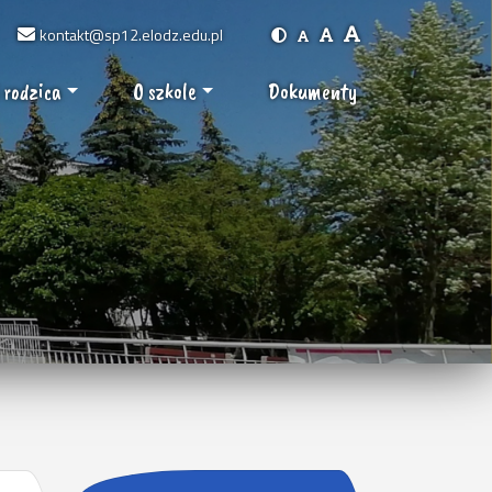
kontakt@sp12.elodz.edu.pl
 rodzica
O szkole
Dokumenty