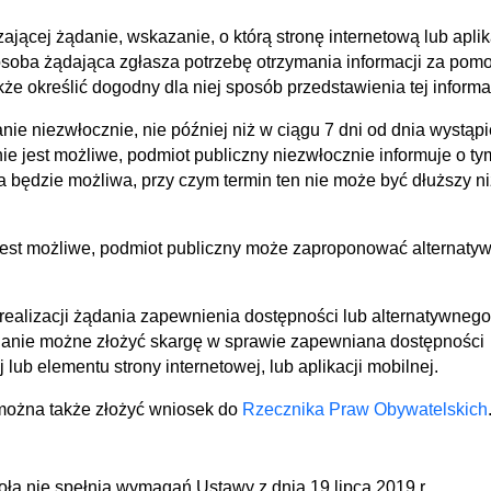
ącej żądanie, wskazanie, o którą stronę internetową lub aplik
 osoba żądająca zgłasza potrzebę otrzymania informacji za pom
e określić dogodny dla niej sposób przedstawienia tej informac
ie niezwłocznie, nie później niż w ciągu 7 dni od dnia wystąpi
ie jest możliwe, podmiot publiczny niezwłocznie informuje o ty
 będzie możliwa, przy czym termin ten nie może być dłuższy ni
 jest możliwe, podmiot publiczny może zaproponować alternaty
ealizacji żądania zapewnienia dostępności lub alternatywnego
danie możne złożyć skargę w sprawie zapewniana dostępności
j lub elementu strony internetowej, lub aplikacji mobilnej.
można także złożyć wniosek do
Rzecznika Praw Obywatelskich
oła nie spełnia wymagań Ustawy z dnia 19 lipca 2019 r.