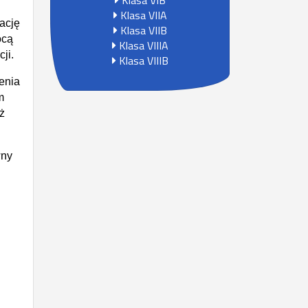
Klasa VIB
Klasa VIIA
ację
Klasa VIIB
ocą
Klasa VIIIA
ji.
Klasa VIIIB
enia
m
ż
wny
.