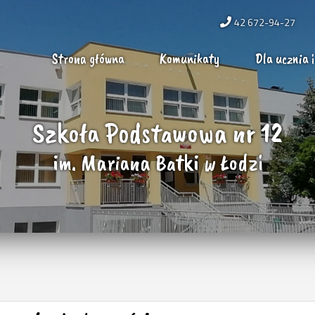
42 672-94-27
Strona główna
Komunikaty
Dla ucznia i
Szkoła Podstawowa nr 12
im. Mariana Batki w Łodzi