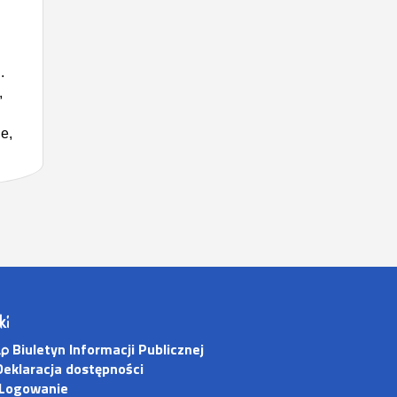
.
,
e,
ki
Biuletyn Informacji Publicznej
eklaracja dostępności
Logowanie