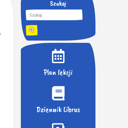
Szukaj
S
z
u
k
h
a
j
:
Plan lekcji
Dziennik Librus