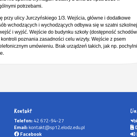
ólnymi potrzebami.
 przy ulicy Jurczyńskiego 1/3. Wejścia, główne i dodatkowe
 osób wchodzących i wychodzących odbywa się w szatni szkolnej
ejść i wyjść. Wejście do budynku szkoły (dostępność schodów
j kontroli poznania zasadności celu wizyty. Wejście z psem
lefonicznym umówieniu. Brak urządzeń takich, jak np. pochylni
e.
Kontakt
Lin
Telefon:
42 672-94-27
Email:
kontakt@sp12.elodz.edu.pl
D
Facebook