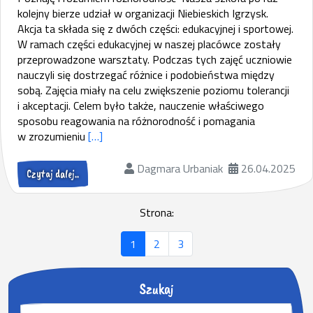
kolejny bierze udział w organizacji Niebieskich Igrzysk.
Akcja ta składa się z dwóch części: edukacyjnej i sportowej.
W ramach części edukacyjnej w naszej placówce zostały
przeprowadzone warsztaty. Podczas tych zajęć uczniowie
nauczyli się dostrzegać różnice i podobieństwa między
sobą. Zajęcia miały na celu zwiększenie poziomu tolerancji
i akceptacji. Celem było także, nauczenie właściwego
sposobu reagowania na różnorodność i pomagania
w zrozumieniu
[…]
Dagmara Urbaniak
26.04.2025
Czytaj dalej..
Strona:
1
2
3
Szukaj
S