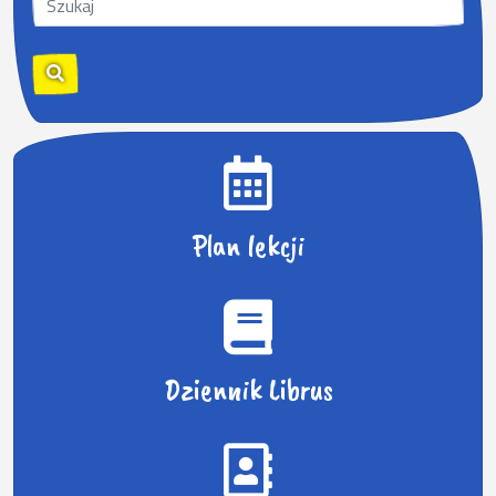
z
u
k
a
j
:
Plan lekcji
Dziennik Librus