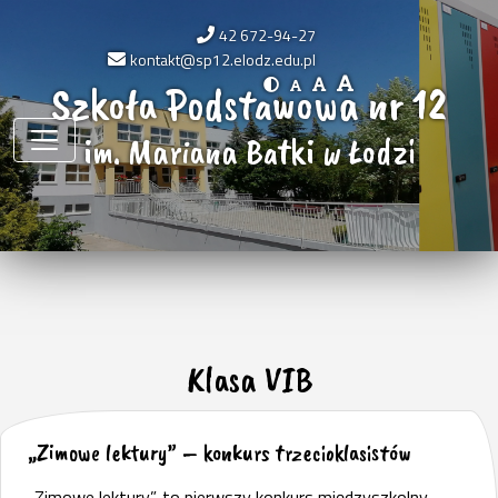
42 672-94-27
kontakt@sp12.elodz.edu.pl
Szkoła Podstawowa nr 12
im. Mariana Batki w Łodzi
Klasa VIB
„Zimowe lektury” – konkurs trzecioklasistów
„Zimowe lektury”, to pierwszy konkurs międzyszkolny,