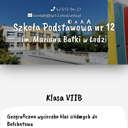
42 672-94-27
kontakt@sp12.elodz.edu.pl
Szkoła Podstawowa nr 12
im. Mariana Batki w Łodzi
Klasa VIIB
Geograficzna wycieczka klas siódmych do
Bełchatowa