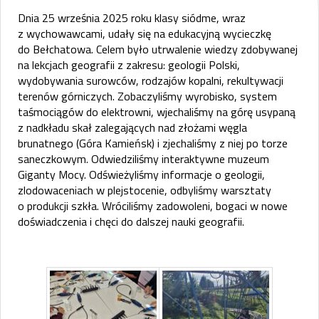
Dnia 25 września 2025 roku klasy siódme, wraz
z wychowawcami, udały się na edukacyjną wycieczkę
do Bełchatowa. Celem było utrwalenie wiedzy zdobywanej
na lekcjach geografii z zakresu: geologii Polski,
wydobywania surowców, rodzajów kopalni, rekultywacji
terenów górniczych. Zobaczyliśmy wyrobisko, system
taśmociągów do elektrowni, wjechaliśmy na górę usypaną
z nadkładu skał zalegających nad złożami węgla
brunatnego (Góra Kamieńsk) i zjechaliśmy z niej po torze
saneczkowym. Odwiedziliśmy interaktywne muzeum
Giganty Mocy. Odświeżyliśmy informacje o geologii,
zlodowaceniach w plejstocenie, odbyliśmy warsztaty
o produkcji szkła. Wróciliśmy zadowoleni, bogaci w nowe
doświadczenia i chęci do dalszej nauki geografii.