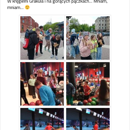
W kręgielni Grakula i na gorących pączkach… Mniam,
mniam…