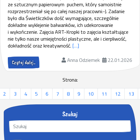
ze sztucznym papierowym puchem, który samoistnie
rozprzestrzeniał się po całej naszej pracowni:-). Zadanie
było dla Świetliczków dość wymagające, szczególnie
dokładne wyklejenie bałwanków, ich udekorowanie
i wykończenie. Zajęcia ART-Kropki to zajęcia kształtujące
nie tylko nasze umiejętności plastyczne, ale i cierpliwość,
dokładność oraz kreatywność.
[…]
Anna Odziemek
22.01.2026
Czytaj dalej..
Strona:
2
3
4
5
6
7
8
9
10
11
12
13
Szukaj
S
z
u