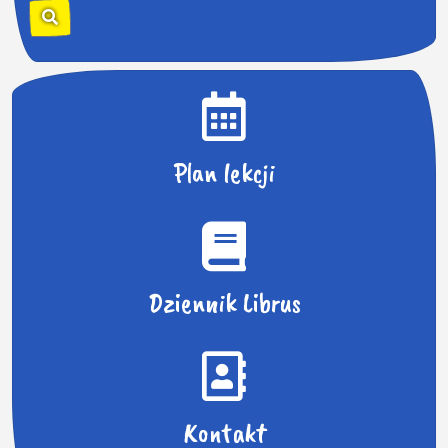
k
a
j
:
Plan lekcji
Dziennik Librus
Kontakt