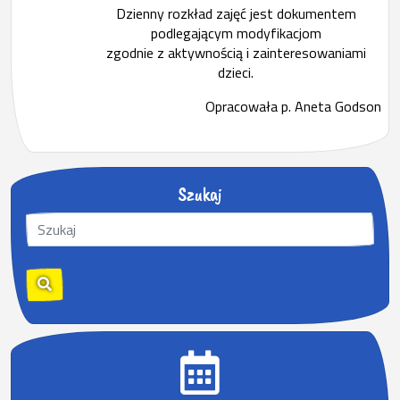
Dzienny rozkład zajęć jest dokumentem
podlegającym modyfikacjom
zgodnie z aktywnością i zainteresowaniami
dzieci.
Opracowała p. Aneta Godson
Szukaj
S
z
u
k
a
j
: