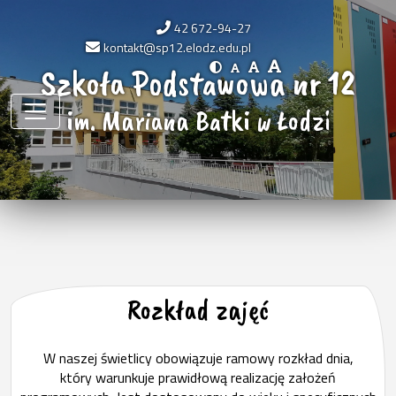
42 672-94-27
kontakt@sp12.elodz.edu.pl
Szkoła Podstawowa nr 12
im. Mariana Batki w Łodzi
Rozkład zajęć
W naszej świetlicy obowiązuje ramowy rozkład dnia,
który warunkuje prawidłową realizację założeń