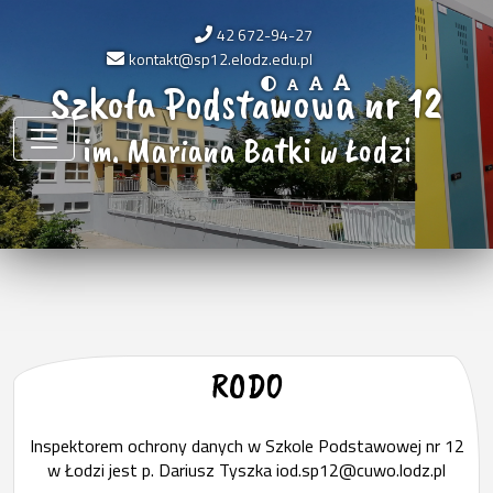
42 672-94-27
kontakt@sp12.elodz.edu.pl
Szkoła Podstawowa nr 12
im. Mariana Batki w Łodzi
RODO
Inspektorem ochrony danych w Szkole Podstawowej nr 12
w Łodzi jest p. Dariusz Tyszka
iod.sp12@cuwo.lodz.pl