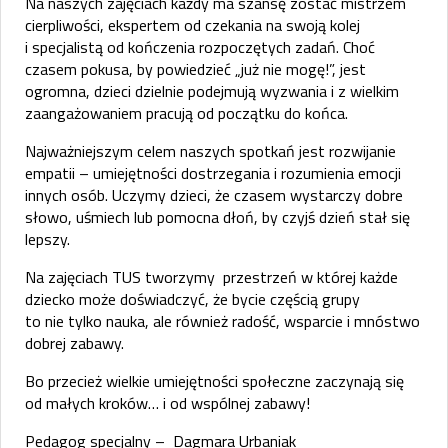
Na naszych zajęciach każdy ma szansę zostać mistrzem
cierpliwości, ekspertem od czekania na swoją kolej
i specjalistą od kończenia rozpoczętych zadań. Choć
czasem pokusa, by powiedzieć „już nie mogę!”, jest
ogromna, dzieci dzielnie podejmują wyzwania i z wielkim
zaangażowaniem pracują od początku do końca.
Najważniejszym celem naszych spotkań jest rozwijanie
empatii – umiejętności dostrzegania i rozumienia emocji
innych osób. Uczymy dzieci, że czasem wystarczy dobre
słowo, uśmiech lub pomocna dłoń, by czyjś dzień stał się
lepszy.
Na zajęciach TUS tworzymy przestrzeń w której każde
dziecko może doświadczyć, że bycie częścią grupy
to nie tylko nauka, ale również radość, wsparcie i mnóstwo
dobrej zabawy.
Bo przecież wielkie umiejętności społeczne zaczynają się
od małych kroków… i od wspólnej zabawy!
Pedagog specjalny – Dagmara Urbaniak