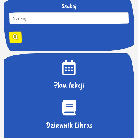
Szukaj
S
z
u
k
a
j
:
Plan lekcji
Dziennik Librus