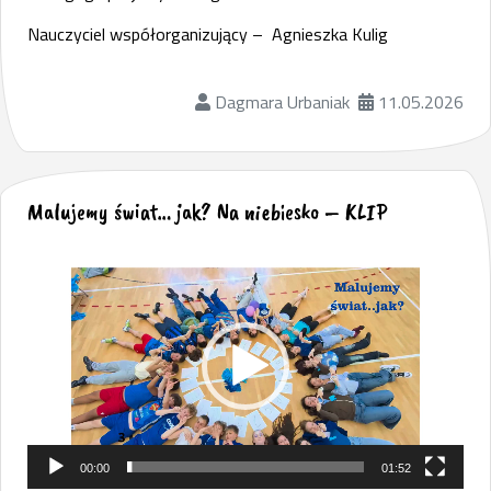
Nauczyciel współorganizujący – Agnieszka Kulig
Dagmara Urbaniak
11.05.2026
Malujemy świat… jak? Na niebiesko – KLIP
Odtwarzacz
video
00:00
01:52