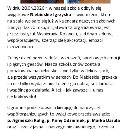
W dniu 28.04.2026 r. w naszej szkole odbyły się
wyjątkowe
Niebieskie Igrzyska
– wydarzenie, które
na stałe wpisało się już w kalendarz naszych szkolnych
tradycji. Jak co roku, inicjatywa ta organizowana jest
przez
Instytut Wspierania Rozwoju
, z którym z dumą
współpracujemy, szerząc ideę akceptacji, empatii
i zrozumienia.
To był dzień pełen radości, wzruszeń, sportowych emocji
i pięknych gestów. Nasza szkoła znów została
pomalowana na niebiesko – nie tylko w dekoracjach,
ale przede wszystkim w sercach. Bo Niebieskie Igrzyska
to nie tylko wydarzenie. To energia dobra, solidarności
i wspólnego działania. A tej – jak zawsze – u nas
nie brakowało!
Ogromne podziękowania kierujuję do nauczycieli
współorganizujących to wyjątkowe przedsięwzięcie:
p. Agnieszki Kulig, p. Anny Odziemek, p. Marka Darula
oraz – rzecz jasna – naszego niezawodnego, członka