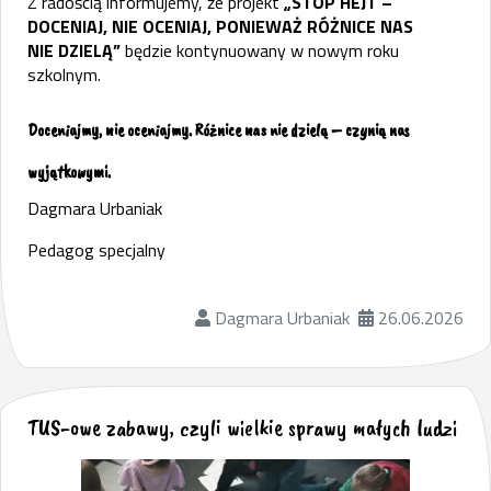
Z radością informujemy, że projekt
„STOP HEJT –
DOCENIAJ, NIE OCENIAJ, PONIEWAŻ RÓŻNICE NAS
NIE DZIELĄ”
będzie kontynuowany w nowym roku
szkolnym.
Doceniajmy, nie oceniajmy. Różnice nas nie dzielą – czynią nas
wyjątkowymi.
Dagmara Urbaniak
Pedagog specjalny
Dagmara Urbaniak
26.06.2026
TUS-owe zabawy, czyli wielkie sprawy małych ludzi