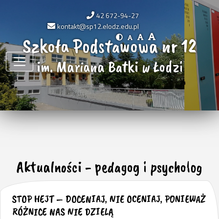
42 672-94-27
kontakt@sp12.elodz.edu.pl
Szkoła Podstawowa nr 12
im. Mariana Batki w Łodzi
Aktualności - pedagog i psycholog
STOP HEJT – DOCENIAJ, NIE OCENIAJ, PONIEWAŻ
RÓŻNICE NAS NIE DZIELĄ