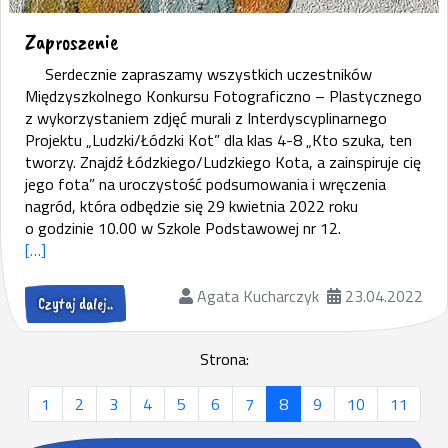
Zaproszenie
Serdecznie zapraszamy wszystkich uczestników
Międzyszkolnego Konkursu Fotograficzno – Plastycznego
z wykorzystaniem zdjęć murali z Interdyscyplinarnego
Projektu „Ludzki/Łódzki Kot” dla klas 4-8 „Kto szuka, ten
tworzy. Znajdź Łódzkiego/Ludzkiego Kota, a zainspiruje cię
jego fota” na uroczystość podsumowania i wręczenia
nagród, która odbędzie się 29 kwietnia 2022 roku
o godzinie 10.00 w Szkole Podstawowej nr 12.
[…]
Agata Kucharczyk
23.04.2022
Czytaj dalej..
Strona:
1
2
3
4
5
6
7
8
9
10
11