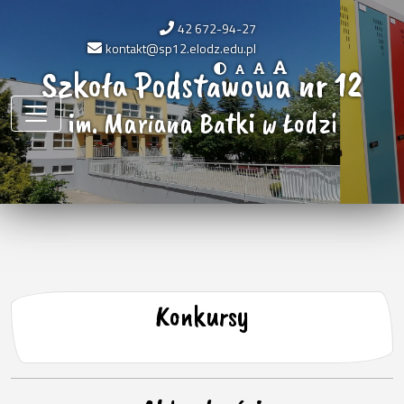
42 672-94-27
kontakt@sp12.elodz.edu.pl
Szkoła Podstawowa nr 12
im. Mariana Batki w Łodzi
Konkursy