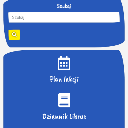
Szukaj
S
z
u
k
a
j
:
Plan lekcji
Dziennik Librus