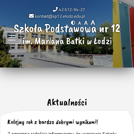
42 672-94-27
kontakt@sp12.elodz.edu.pl
Szkoła Podstawowa nr 12
im. Mariana Batki w Łodzi
Aktualności
Kolejny rok z bardzo dobrymi wynikami!
Z ogromną radością informujemy, że uczniowie Szkoły