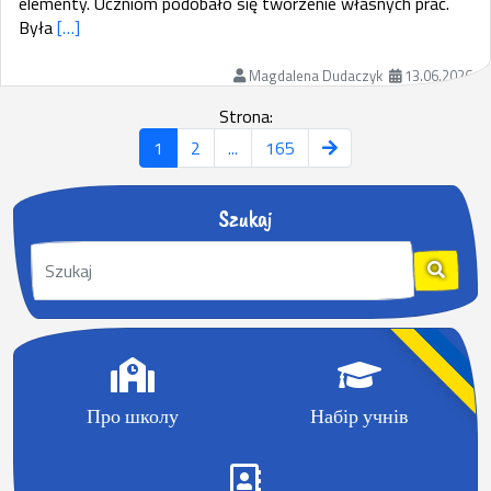
elementy. Uczniom podobało się tworzenie własnych prac.
Była
[…]
Magdalena Dudaczyk
13.06.2026
Strona:
1
2
...
165
Szukaj
S
z
u
k
a
j
:
Про школу
Набір учнів