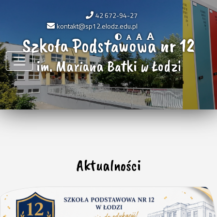
42 672-94-27
kontakt@sp12.elodz.edu.pl
Szkoła Podstawowa nr 12
im. Mariana Batki w Łodzi
Aktualności