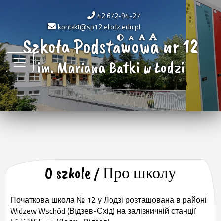
42 672-94-27
kontakt@sp12.elodz.edu.pl
Szkoła Podstawowa nr 12
im. Mariana Batki w Łodzi
O szkole / Про школу
Початкова школа № 12 у Лодзі розташована в районі
Widzew Wschód (Відзев-Схід) на залізничній станції