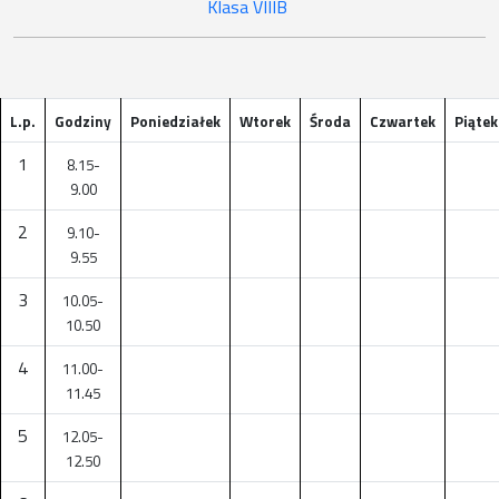
Klasa VIIIB
L.p.
Godziny
Poniedziałek
Wtorek
Środa
Czwartek
Piątek
1
8.15-
9.00
2
9.10-
9.55
3
10.05-
10.50
4
11.00-
11.45
5
12.05-
12.50