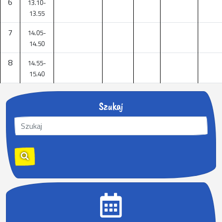
6
13.10-
13.55
7
14.05-
14.50
8
14.55-
15.40
Szukaj
S
z
u
k
a
j
: