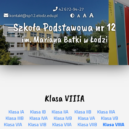
42 672-94-27
kontakt@sp12.elodz.edu.pl
Szkoła Podstawowa nr 12
im. Mariana Batki w Łodzi
Klasa VIIIA
Klasa IA
Klasa IB
Klasa IIA
Klasa IIB
Klasa IIIA
Klasa IIIB
Klasa IVA
Klasa IVB
Klasa VA
Klasa VB
Klasa VIA
Klasa VIB
Klasa VIIA
Klasa VIIB
Klasa VIIIA