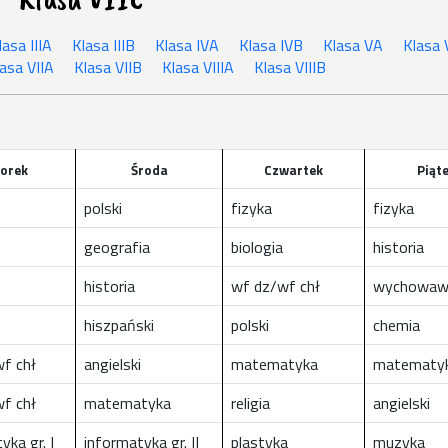
lasa IIIA
Klasa IIIB
Klasa IVA
Klasa IVB
Klasa VA
Klasa 
asa VIIA
Klasa VIIB
Klasa VIIIA
Klasa VIIIB
orek
Środa
Czwartek
Piąt
polski
fizyka
fizyka
geografia
biologia
historia
historia
wf dz/wf chł
wychowaw
hiszpański
polski
chemia
wf chł
angielski
matematyka
matematy
wf chł
matematyka
religia
angielski
yka gr. I
informatyka gr. II
plastyka
muzyka