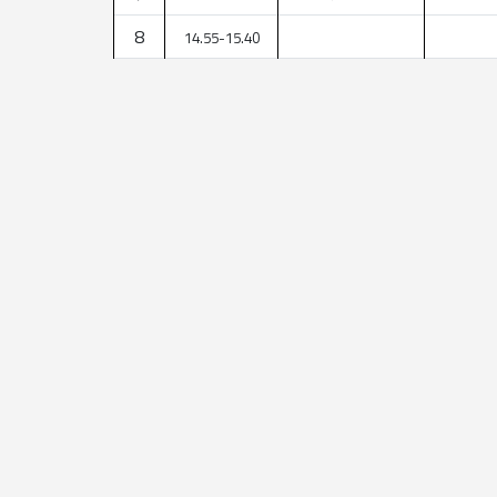
8
14.55-15.40