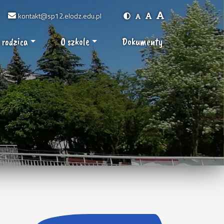
kontakt@sp12.elodz.edu.pl
 rodzica
O szkole
Dokumenty