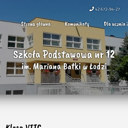
42 672-94-27
Strona główna
Komunikaty
Dla ucznia i
Szkoła Podstawowa nr 12
im. Mariana Batki w Łodzi
Klasa VIIC