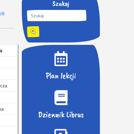
Szukaj
S
VB
z
u
k
a
j
ek
:
Plan lekcji
cza
ka
Dziennik Librus