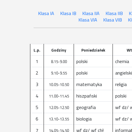
Klasa IA
Klasa IB
Klasa IIA
Klasa IIB
K
Klasa VIA
Klasa VIB
Kl
L.p.
Godziny
Poniedziałek
Wt
1
polski
chemia
8.15-9.00
2
polski
angielski
9.10-9.55
3
matematyka
religia
10.05-10.50
4
hiszpański
polski
11.00-11.45
5
geografia
wf dz/ 
12.05-12.50
6
biologia
wf dz/ 
13.10-13.55
7
wf dz/ wf chł
informat
14.05-14.50