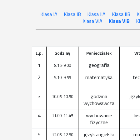
Klasa IA
Klasa IB
Klasa IIA
Klasa IIB
K
Klasa VIA
Klasa VIB
K
L.p.
Godziny
Poniedziałek
Wt
1
geografia
8.15-9.00
2
matematyka
tec
9.10-9.55
3
godzina
język
10.05-10.50
wychowawcza
4
wychowanie
his
11.00-11.45
fizyczne
5
język angielski
mu
12.05-12.50