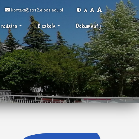
kontakt@sp12.elodz.edu.pl
 rodzica
O szkole
Dokumenty