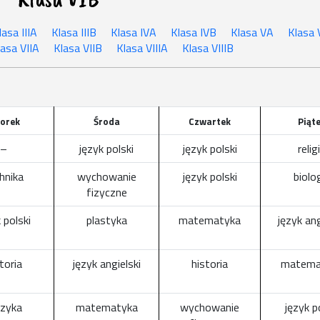
lasa IIIA
Klasa IIIB
Klasa IVA
Klasa IVB
Klasa VA
Klasa 
lasa VIIA
Klasa VIIB
Klasa VIIIA
Klasa VIIIB
orek
Środa
Czwartek
Piąt
–
język polski
język polski
relig
hnika
wychowanie
język polski
biolo
fizyczne
 polski
plastyka
matematyka
język ang
toria
język angielski
historia
matema
zyka
matematyka
wychowanie
język p