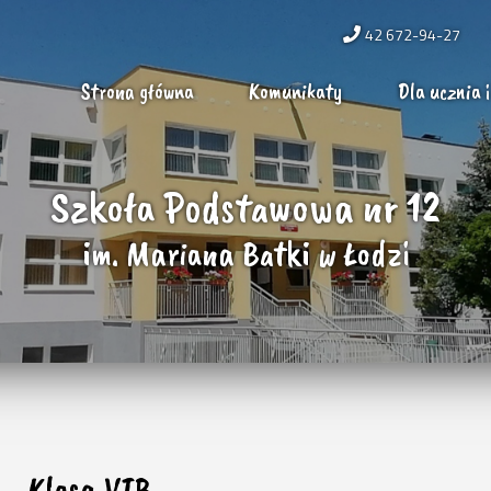
42 672-94-27
Strona główna
Komunikaty
Dla ucznia i
Szkoła Podstawowa nr 12
im. Mariana Batki w Łodzi
Klasa VIB