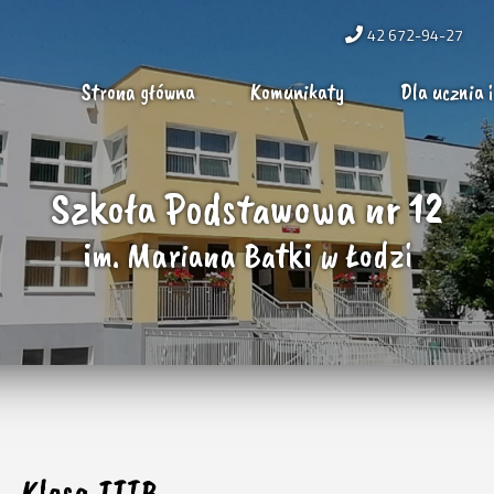
42 672-94-27
Strona główna
Komunikaty
Dla ucznia i
Szkoła Podstawowa nr 12
im. Mariana Batki w Łodzi
Klasa IIIB