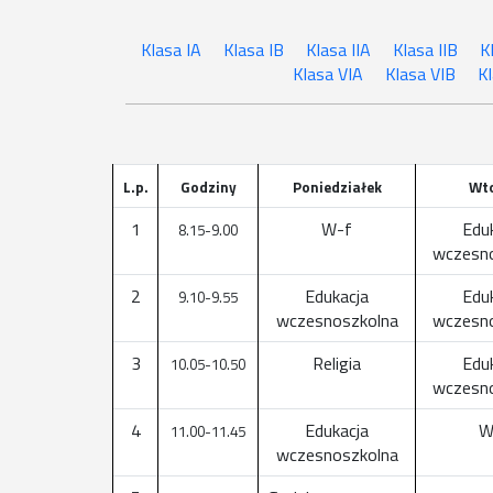
Klasa IA
Klasa IB
Klasa IIA
Klasa IIB
K
Klasa VIA
Klasa VIB
Kl
L.p.
Godziny
Poniedziałek
Wt
1
W-f
Edu
8.15-9.00
wczesn
2
Edukacja
Edu
9.10-9.55
wczesnoszkolna
wczesn
3
Religia
Edu
10.05-10.50
wczesn
4
Edukacja
W
11.00-11.45
wczesnoszkolna