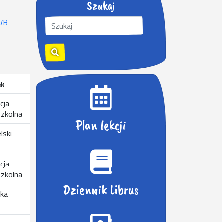
Szukaj
S
 VB
z
u
k
a
j
ek
:
cja
zkolna
Plan lekcji
elski
cja
zkolna
Dziennik Librus
ka