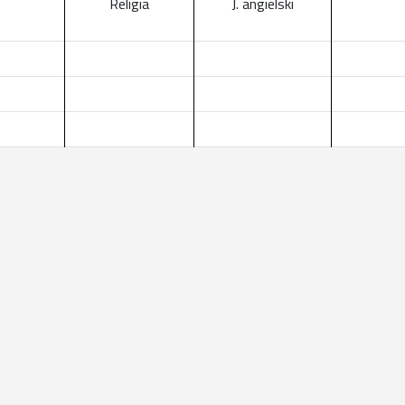
Religia
J. angielski