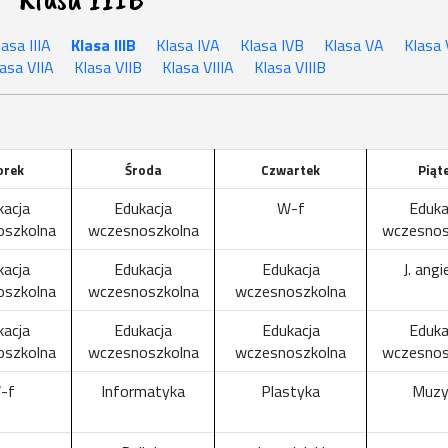
lasa IIIA
Klasa IIIB
Klasa IVA
Klasa IVB
Klasa VA
Klasa
asa VIIA
Klasa VIIB
Klasa VIIIA
Klasa VIIIB
orek
Środa
Czwartek
Piąt
kacja
Edukacja
W-f
Eduka
oszkolna
wczesnoszkolna
wczesnos
kacja
Edukacja
Edukacja
J. angi
oszkolna
wczesnoszkolna
wczesnoszkolna
kacja
Edukacja
Edukacja
Eduka
oszkolna
wczesnoszkolna
wczesnoszkolna
wczesnos
-f
Informatyka
Plastyka
Muzy