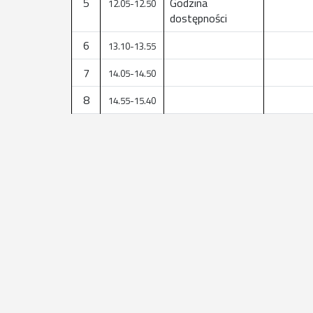
5
Godzina
12.05-12.50
dostępności
6
13.10-13.55
7
14.05-14.50
8
14.55-15.40