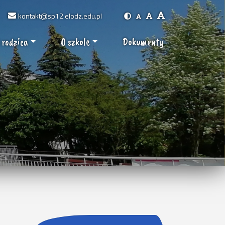
kontakt@sp12.elodz.edu.pl
 rodzica
O szkole
Dokumenty