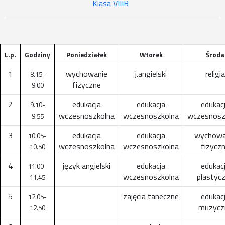
Klasa VIIIB
L.p.
Godziny
Poniedziałek
Wtorek
Środa
1
wychowanie
j.angielski
religia
8.15-
fizyczne
9.00
2
edukacja
edukacja
edukac
9.10-
wczesnoszkolna
wczesnoszkolna
wczesnosz
9.55
3
edukacja
edukacja
wychowa
10.05-
wczesnoszkolna
wczesnoszkolna
fizycz
10.50
4
język angielski
edukacja
edukac
11.00-
wczesnoszkolna
plastyc
11.45
5
zajęcia taneczne
edukac
12.05-
muzycz
12.50