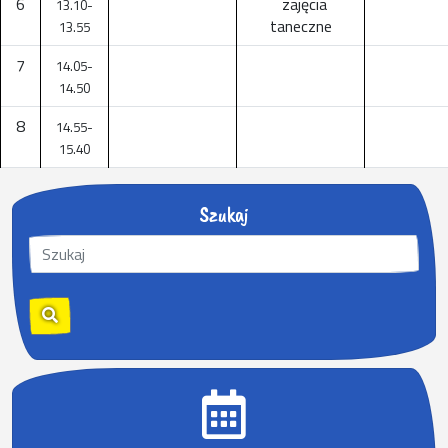
6
zajęcia
13.10-
taneczne
13.55
7
14.05-
14.50
8
14.55-
15.40
Szukaj
S
z
u
k
a
j
: