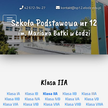
42 672-94-27
kontakt@sp12.elodz.edu.pl
Szkoła Podstawowa nr 12
im. Mariana Batki w Łodzi
Klasa IIA
Klasa IA
Klasa IB
Klasa IIA
Klasa IIB
Klasa IIIA
Klasa IIIB
Klasa IVA
Klasa IVB
Klasa VA
Klasa VB
Klasa VIA
Klasa VIB
Klasa VIIA
Klasa VIIB
Klasa VIIIA