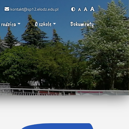
kontakt@sp12.elodz.edu.pl
 rodzica
O szkole
Dokumenty