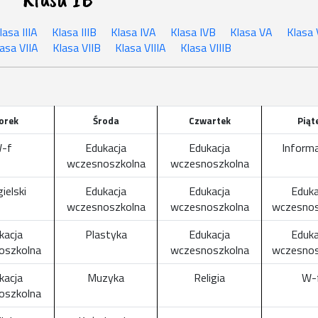
lasa IIIA
Klasa IIIB
Klasa IVA
Klasa IVB
Klasa VA
Klasa
asa VIIA
Klasa VIIB
Klasa VIIIA
Klasa VIIIB
orek
Środa
Czwartek
Piąt
-f
Edukacja
Edukacja
Inform
wczesnoszkolna
wczesnoszkolna
gielski
Edukacja
Edukacja
Eduka
wczesnoszkolna
wczesnoszkolna
wczesnos
kacja
Plastyka
Edukacja
Eduka
oszkolna
wczesnoszkolna
wczesnos
kacja
Muzyka
Religia
W-
oszkolna