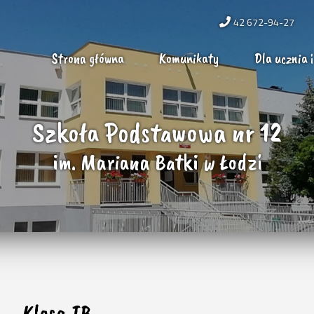
42 672-94-27
Strona główna
Komunikaty
Dla ucznia i
Szkoła Podstawowa nr 12
im. Mariana Batki w Łodzi
Klasa IB