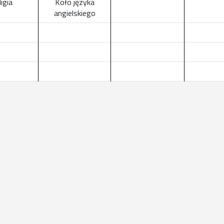
igia
Koło języka
angielskiego