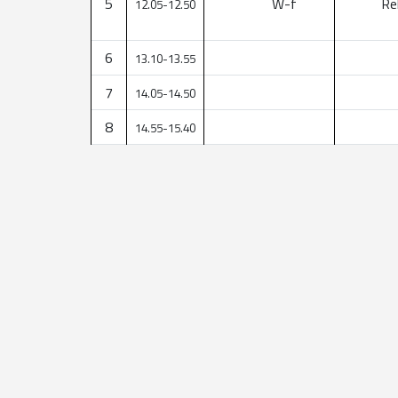
5
W-f
Rel
12.05-12.50
6
13.10-13.55
7
14.05-14.50
8
14.55-15.40