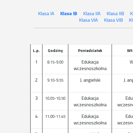
Klasa IA
Klasa IB
Klasa IIA
Klasa IIB
K
Klasa VIA
Klasa VIB
Kl
L.p.
Godziny
Poniedziałek
Wt
1
Edukacja
W
8.15-9.00
wczesnoszkolna
2
J. angielski
J. an
9.10-9.55
3
Edukacja
Edu
10.05-10.50
wczesnoszkolna
wczesn
4
Edukacja
Edu
11.00-11.45
wczesnoszkolna
wczesn