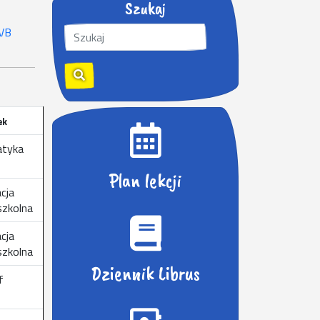
Szukaj
S
 VB
z
u
k
a
j
ek
:
atyka
Plan lekcji
cja
zkolna
cja
zkolna
Dziennik Librus
f