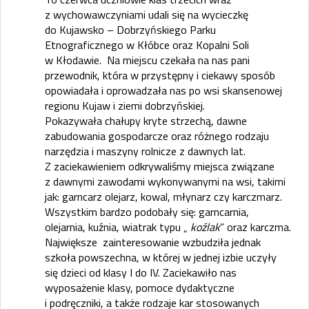
z wychowawczyniami udali się na wycieczkę
do Kujawsko – Dobrzyńskiego Parku
Etnograficznego w Kłóbce oraz Kopalni Soli
w Kłodawie. Na miejscu czekała na nas pani
przewodnik, która w przystępny i ciekawy sposób
opowiadała i oprowadzała nas po wsi skansenowej
regionu Kujaw i ziemi dobrzyńskiej.
Pokazywała chałupy kryte strzechą, dawne
zabudowania gospodarcze oraz różnego rodzaju
narzędzia i maszyny rolnicze z dawnych lat.
Z zaciekawieniem odkrywaliśmy miejsca związane
z dawnymi zawodami wykonywanymi na wsi, takimi
jak: garncarz olejarz, kowal, młynarz czy karczmarz.
Wszystkim bardzo podobały się: garncarnia,
olejarnia, kuźnia, wiatrak typu „
koźlak
” oraz karczma.
Największe zainteresowanie wzbudziła jednak
szkoła powszechna, w której w jednej izbie uczyły
się dzieci od klasy I do IV. Zaciekawiło nas
wyposażenie klasy, pomoce dydaktyczne
i podręczniki, a także rodzaje kar stosowanych