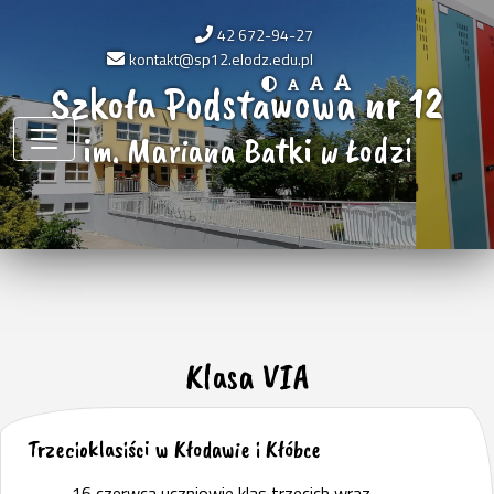
42 672-94-27
kontakt@sp12.elodz.edu.pl
Szkoła Podstawowa nr 12
im. Mariana Batki w Łodzi
Klasa VIA
Trzecioklasiści w Kłodawie i Kłóbce
16 czerwca uczniowie klas trzecich wraz