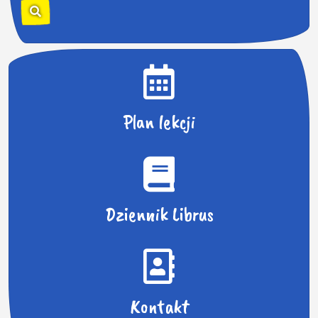
k
a
j
:
Plan lekcji
Dziennik Librus
Kontakt