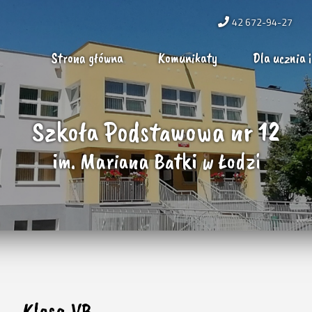
42 672-94-27
Strona główna
Komunikaty
Dla ucznia i
Szkoła Podstawowa nr 12
im. Mariana Batki w Łodzi
Klasa VB