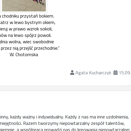
 chodniku przystań bokiem.
atrz w lewo bystrym okiem,
ieruj w prawo wzrok sokoli,
nów na lewo spójrz powoli.
dnia wolna, wiec swobodnie
przez nią przejść przechodnie.”
W. Chotomska
Agata Kucharczyk
15.09
ny, każdy ważny i indywidualny. Każdy z nas ma inne uzdolnienia,
umiejętności. Razem tworzymy niepowtarzalny zespół talentów,
ajemnie, a współpraca prowadzi nas do kreowania niepowtarzalnej