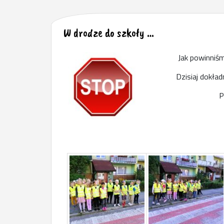
W drodze do szkoły …
Jak powinniśm
Dzisiaj dokład
P