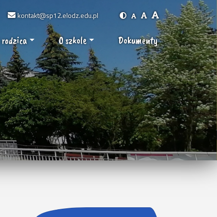
kontakt@sp12.elodz.edu.pl
 rodzica
O szkole
Dokumenty