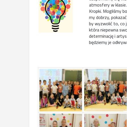
atmosfery w klasie
Kropki. Mogliśmy bo
my dobrzy, pokazać
by wyzwolić to, co 
która niepewna swo
determinację i arty
będziemy je odkrywa