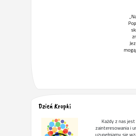
„Na
Pop
sk
z
Jez
mogą 
Dzień Kropki
Każdy z nas jest in
zainteresowania i 
uzupełniamy się wz