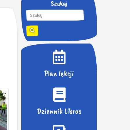
Szukaj
S
z
u
k
a
j
:
Plan lekcji
Dziennik Librus