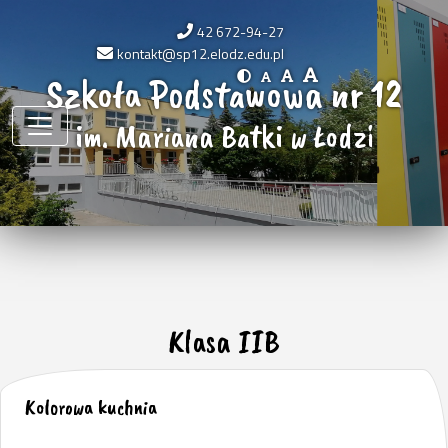
42 672-94-27
kontakt@sp12.elodz.edu.pl
Szkoła Podstawowa nr 12
im. Mariana Batki w Łodzi
Klasa IIB
Kolorowa kuchnia