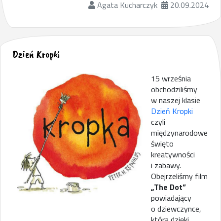
Agata Kucharczyk
20.09.2024
Dzień Kropki
15 września
obchodziliśmy
w naszej klasie
Dzień Kropki
czyli
międzynarodowe
święto
kreatywności
i zabawy.
Obejrzeliśmy film
„The Dot”
powiadający
o dziewczynce,
która dzięki