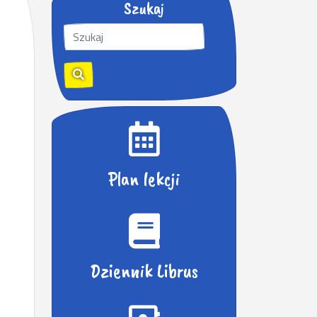
Szukaj
S
z
u
k
a
j
:
Plan lekcji
Dziennik Librus