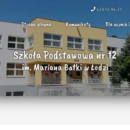
42 672-94-27
Strona główna
Komunikaty
Dla ucznia i
Szkoła Podstawowa nr 12
im. Mariana Batki w Łodzi