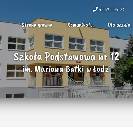
42 672-94-27
Strona główna
Komunikaty
Dla ucznia i
Szkoła Podstawowa nr 12
im. Mariana Batki w Łodzi