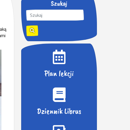
Szukaj
S
z
u
taką
k
ami
a
j
:
Plan lekcji
Dziennik Librus