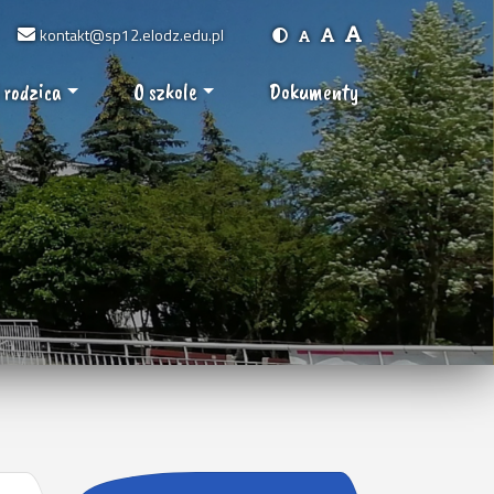
kontakt@sp12.elodz.edu.pl
 rodzica
O szkole
Dokumenty