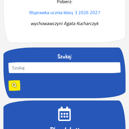
Pobierz:
Wyprawka ucznia klasy 3 2026 2027
wychowawczyni Agata Kucharczyk
Szukaj
S
z
u
k
a
j
: