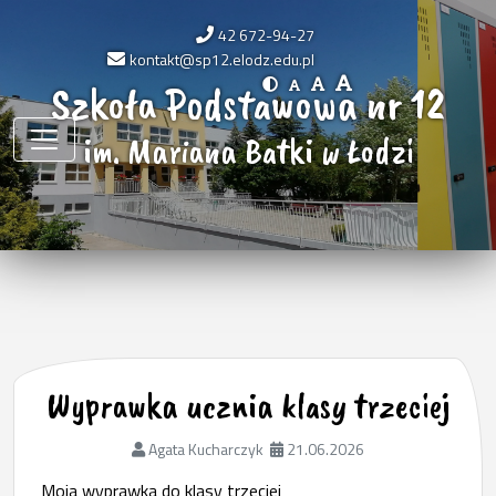
42 672-94-27
kontakt@sp12.elodz.edu.pl
Szkoła Podstawowa nr 12
im. Mariana Batki w Łodzi
Wyprawka ucznia klasy trzeciej
Agata Kucharczyk
21.06.2026
Moja wyprawka do klasy trzeciej