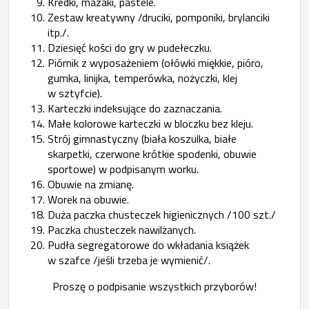
Kredki, mazaki, pastele.
Zestaw kreatywny /druciki, pomponiki, brylanciki
itp./.
Dziesięć kości do gry w pudełeczku.
Piórnik z wyposażeniem (ołówki miękkie, pióro,
gumka, linijka, temperówka, nożyczki, klej
w sztyfcie).
Karteczki indeksujące do zaznaczania.
Małe kolorowe karteczki w bloczku bez kleju.
Strój gimnastyczny (biała koszulka, białe
skarpetki, czerwone krótkie spodenki, obuwie
sportowe) w podpisanym worku.
Obuwie na zmianę.
Worek na obuwie.
Duża paczka chusteczek higienicznych /100 szt./
Paczka chusteczek nawilżanych.
Pudła segregatorowe do wkładania książek
w szafce /jeśli trzeba je wymienić/.
Proszę o podpisanie wszystkich przyborów!