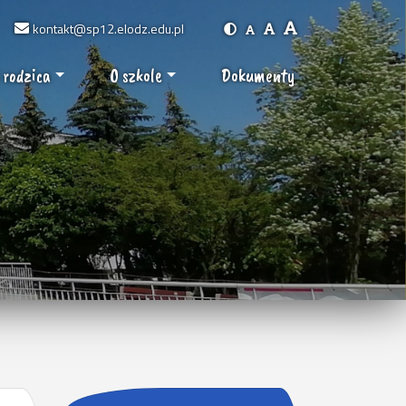
kontakt@sp12.elodz.edu.pl
 rodzica
O szkole
Dokumenty