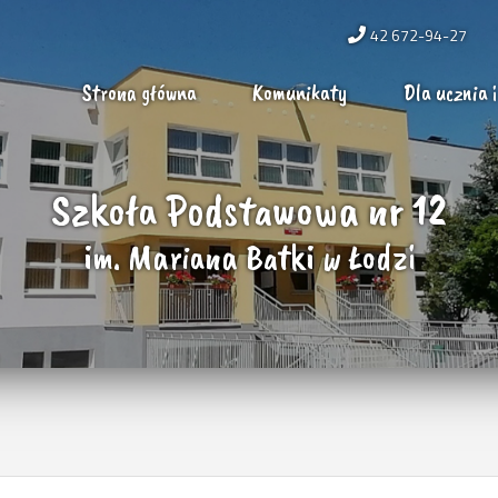
42 672-94-27
Strona główna
Komunikaty
Dla ucznia i
Szkoła Podstawowa nr 12
im. Mariana Batki w Łodzi