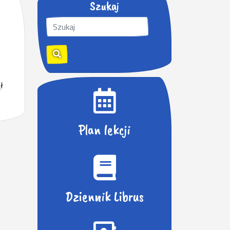
Szukaj
S
z
u
k
a
j
ł
:
Plan lekcji
Dziennik Librus