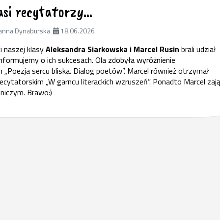
asi recytatorzy…
anna Dynaburska
18.06.2026
 naszej klasy
Aleksandra Siarkowska i Marcel Rusin
brali udział
 informujemy o ich sukcesach. Ola zdobyła wyróżnienie
„Poezja sercu bliska. Dialog poetów”. Marcel również otrzymał
cytatorskim „W garncu literackich wzruszeń”. Ponadto Marcel zają
lniczym. Brawo:)