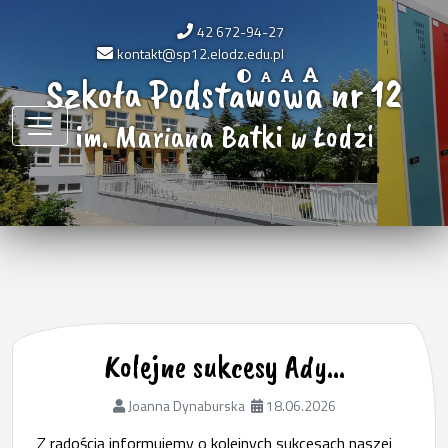
42 672-94-27
kontakt@sp12.elodz.edu.pl
Szkoła Podstawowa nr 12
im. Mariana Batki w Łodzi
Kolejne sukcesy Ady…
Joanna Dynaburska
18.06.2026
Z radością informujemy o kolejnych sukcesach naszej