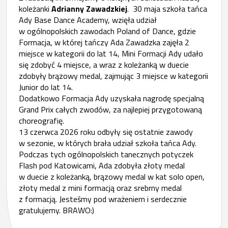
koleżanki
Adrianny Zawadzkiej
. 30 maja szkoła tańca
Ady Base Dance Academy, wzięła udział
w ogólnopolskich zawodach Poland of Dance, gdzie
Formacja, w której tańczy Ada Zawadzka zajęła 2
miejsce w kategorii do lat 14, Mini Formacji Ady udało
się zdobyć 4 miejsce, a wraz z koleżanką w duecie
zdobyły brązowy medal, zajmując 3 miejsce w kategorii
Junior do lat 14.
Dodatkowo Formacja Ady uzyskała nagrodę specjalną
Grand Prix całych zwodów, za najlepiej przygotowaną
choreografię.
13 czerwca 2026 roku odbyły się ostatnie zawody
w sezonie, w których brała udział szkoła tańca Ady.
Podczas tych ogólnopolskich tanecznych potyczek
Flash pod Katowicami, Ada zdobyła złoty medal
w duecie z koleżanką, brązowy medal w kat solo open,
złoty medal z mini formacją oraz srebrny medal
z formacją. Jesteśmy pod wrażeniem i serdecznie
gratulujemy. BRAWO:)