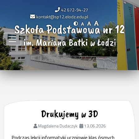
42 672-94-27
kontakt@sp12.elodz.edu.pl
Szkoła Podstawowa nr 12
im. Mariana Batki w Łodzi
Drukujemy w 3D
Magdalena Dudaczyk
13.06.2026
Podczas lekcji informatyki uczniowie klas ósmych