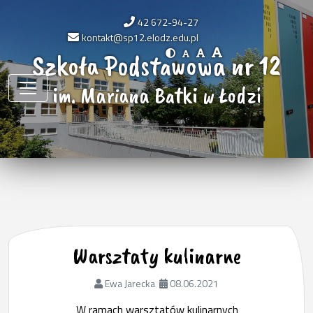
42 672-94-27
kontakt@sp12.elodz.edu.pl
Szkoła Podstawowa nr 12
im. Mariana Batki w Łodzi
Warsztaty kulinarne
Ewa Jarecka
08.06.2021
W ramach warsztatów kulinarnych