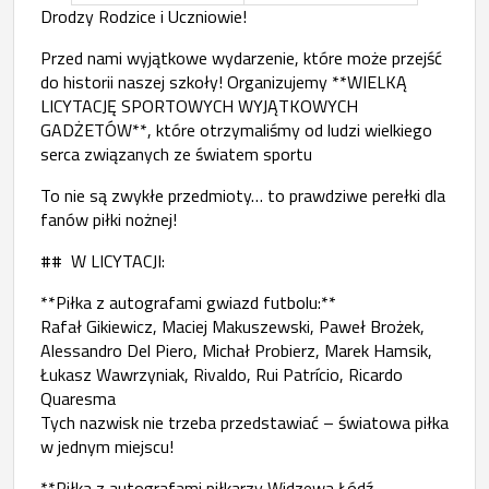
Drodzy Rodzice i Uczniowie!
Przed nami wyjątkowe wydarzenie, które może przejść
do historii naszej szkoły! Organizujemy **WIELKĄ
LICYTACJĘ SPORTOWYCH WYJĄTKOWYCH
GADŻETÓW**, które otrzymaliśmy od ludzi wielkiego
serca związanych ze światem sportu
To nie są zwykłe przedmioty… to prawdziwe perełki dla
fanów piłki nożnej!
## W LICYTACJI:
**Piłka z autografami gwiazd futbolu:**
Rafał Gikiewicz, Maciej Makuszewski, Paweł Brożek,
Alessandro Del Piero, Michał Probierz, Marek Hamsik,
Łukasz Wawrzyniak, Rivaldo, Rui Patrício, Ricardo
Quaresma
Tych nazwisk nie trzeba przedstawiać – światowa piłka
w jednym miejscu!
**Piłka z autografami piłkarzy Widzewa Łódź