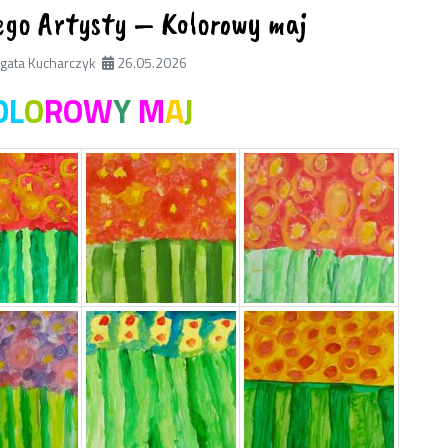
ego Artysty – Kolorowy maj
gata Kucharczyk
26.05.2026
OL
O
ROW
Y
M
A
J