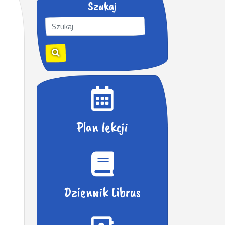
Szukaj
S
z
u
k
a
j
:
Plan lekcji
Dziennik Librus