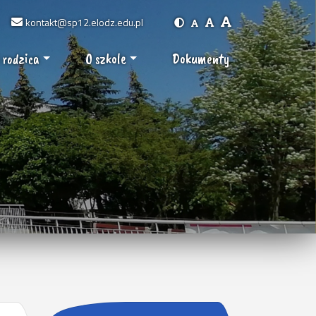
kontakt@sp12.elodz.edu.pl
 rodzica
O szkole
Dokumenty