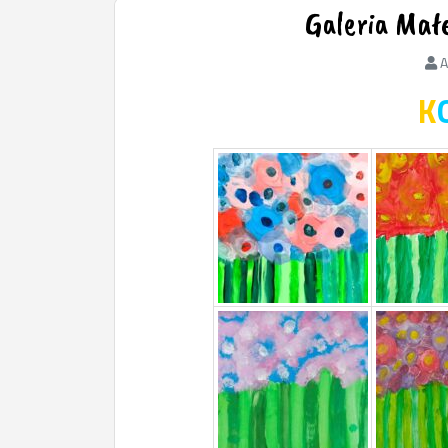
Galeria Mał
A
K