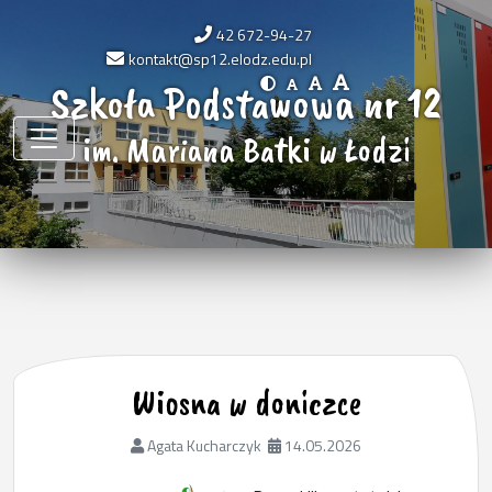
42 672-94-27
kontakt@sp12.elodz.edu.pl
Szkoła Podstawowa nr 12
im. Mariana Batki w Łodzi
Wiosna w doniczce
Agata Kucharczyk
14.05.2026