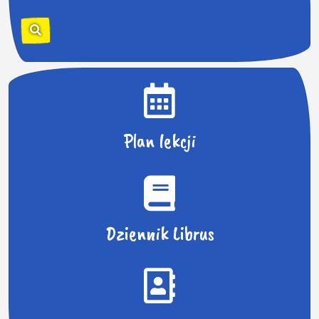
u
k
a
j
:
Plan lekcji
Dziennik Librus