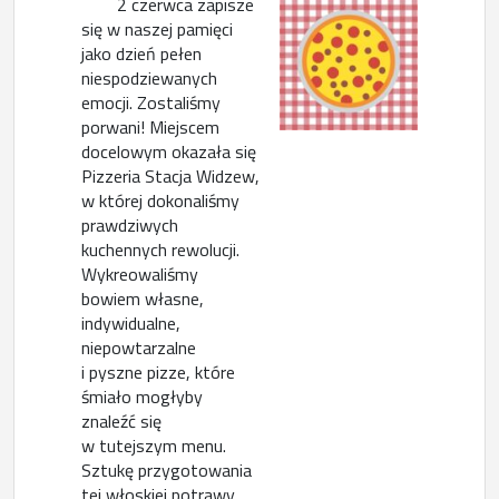
2 czerwca zapisze
się w naszej pamięci
jako dzień pełen
niespodziewanych
emocji. Zostaliśmy
porwani! Miejscem
docelowym okazała się
Pizzeria Stacja Widzew,
w której dokonaliśmy
prawdziwych
kuchennych rewolucji.
Wykreowaliśmy
bowiem własne,
indywidualne,
niepowtarzalne
i pyszne pizze, które
śmiało mogłyby
znaleźć się
w tutejszym menu.
Sztukę przygotowania
tej włoskiej potrawy