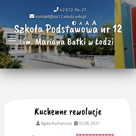
42 672-94-27
kontakt@sp12.elodz.edu.pl
Szkoła Podstawowa nr 12
im. Mariana Batki w Łodzi
Kuchenne rewolucje
Agata Kucharczyk
02.06.2021