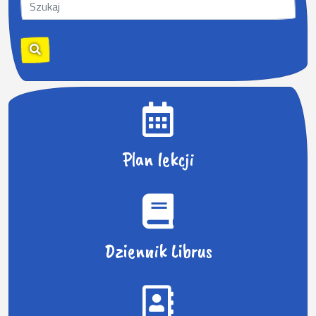
S
z
u
k
a
j
:
Plan lekcji
Dziennik Librus