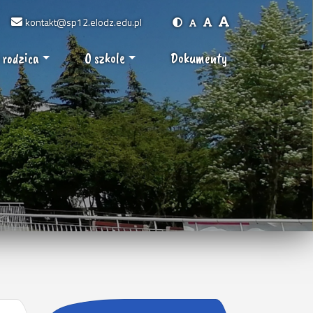
kontakt@sp12.elodz.edu.pl
 rodzica
O szkole
Dokumenty