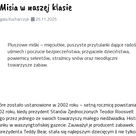
Misia w naszej klasie
gata Kucharczyk
25.11.2025
Pluszowe miśki – mięciutkie, puszyste przytulanki dające radoś
uśmiech i poczucie bezpieczeństwa; przyjaciele dzieciństwa,
powiernicy sekretów, strażnicy snów oraz nieodłączni
towarzysze zabaw.
tóre zostało ustanowione w 2002 roku – setną rocznicę powstani
02 roku, kiedy prezydent Stanów Zjednoczonych Teodor Roosvelt
go przez jednego ze swoich towarzyszy małego niedźwiadka. Hist
unku w waszyngtońskiej gazecie. Zauważył je producent zabawek.
rezydenta Teddy Bear, stała się najlepszym dziecięcym (i nie tylko