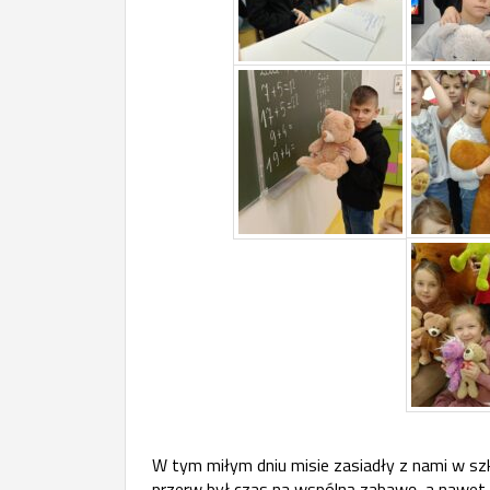
W tym miłym dniu misie zasiadły z nami w szk
przerw był czas na wspólną zabawę, a nawet