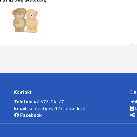
Kontakt
Lin
Telefon:
42 672-94-27
Email:
kontakt@sp12.elodz.edu.pl
D
Facebook