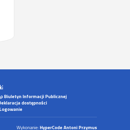
ki
Biuletyn Informacji Publicznej
eklaracja dostępności
Logowanie
Wykonanie:
HyperCode Antoni Przymus