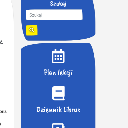
Szukaj
S
z
u
k
a
ć,
j
:
Plan lekcji
a
Dziennik Librus
oria
)