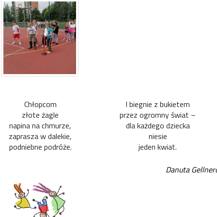
Chłopcom
I biegnie z bukietem
złote żagle
przez ogromny świat –
napina na chmurze,
dla każdego dziecka
zaprasza w dalekie,
niesie
podniebne podróże.
jeden kwiat.
Danuta Gellne