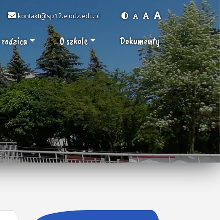
kontakt@sp12.elodz.edu.pl
 rodzica
O szkole
Dokumenty