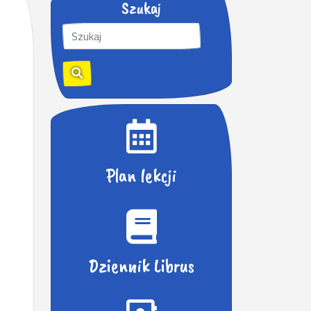
Szukaj
S
z
u
k
a
j
:
Plan lekcji
Dziennik Librus