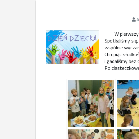
A
W pierwszym dn
Spotkaliśmy się
wspólnie wyczar
Chrupiąc słodkoś
i gadaliśmy bez 
Po ciasteczkowe