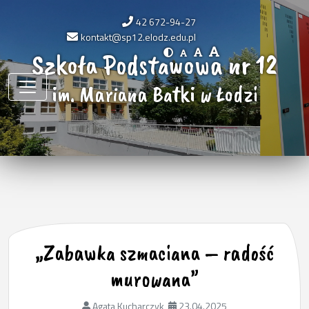
42 672-94-27
kontakt@sp12.elodz.edu.pl
Szkoła Podstawowa nr 12
im. Mariana Batki w Łodzi
„Zabawka szmaciana – radość
murowana”
Agata Kucharczyk
23.04.2025