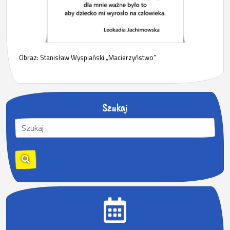
Obraz: Stanisław Wyspiański „Macierzyństwo”
Szukaj
S
z
u
k
a
j
: