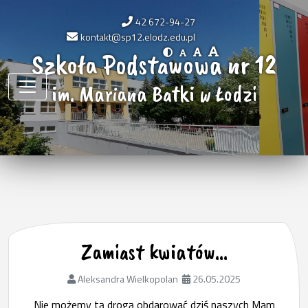
42 672-94-27
kontakt@sp12.elodz.edu.pl
Szkoła Podstawowa nr 12
im. Mariana Batki w Łodzi
Zamiast kwiatów…
Aleksandra Wielkopolan
26.05.2025
Nie możemy tą drogą obdarować dziś naszych Mam