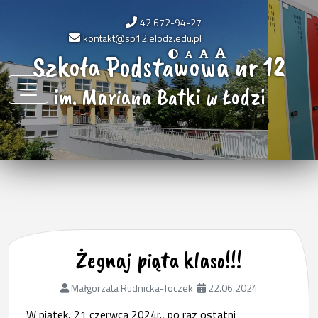
42 672-94-27
kontakt@sp12.elodz.edu.pl
Szkoła Podstawowa nr 12
im. Mariana Batki w Łodzi
Żegnaj piąta klaso!!!
Małgorzata Rudnicka-Toczek
22.06.2024
W piątek, 21 czerwca 2024r., po raz ostatni