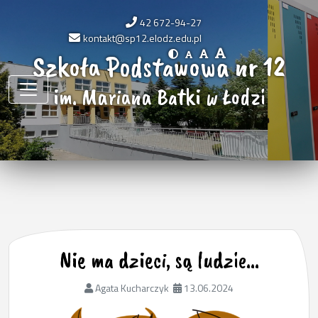
42 672-94-27
kontakt@sp12.elodz.edu.pl
Szkoła Podstawowa nr 12
im. Mariana Batki w Łodzi
Nie ma dzieci, są ludzie…
Agata Kucharczyk
13.06.2024