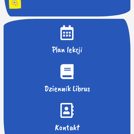
k
a
j
:
Plan lekcji
Dziennik Librus
Kontakt