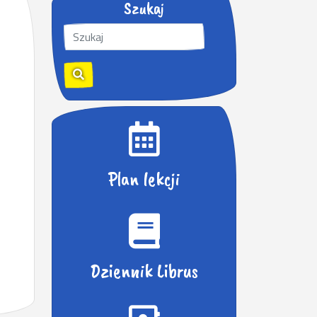
Szukaj
S
z
u
k
a
j
:
Plan lekcji
Dziennik Librus