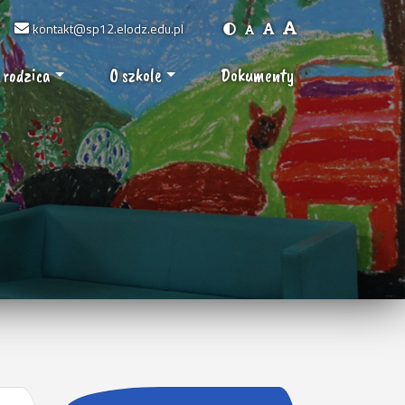
kontakt@sp12.elodz.edu.pl
 rodzica
O szkole
Dokumenty