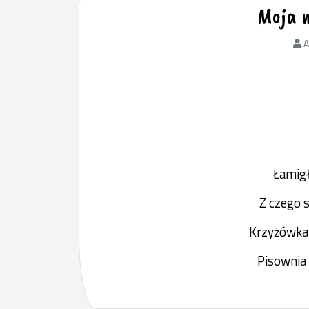
Moja m
A
Łamig
Z czego 
Krzyżówka 
Pisownia