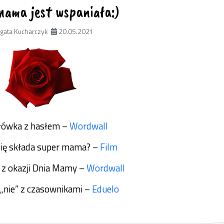
ama jest wspaniała:)
gata Kucharczyk
20.05.2021
łówka z hasłem –
Wordwall
się składa super mama? –
Film
z okazji Dnia Mamy –
Wordwall
 „nie” z czasownikami –
Eduelo