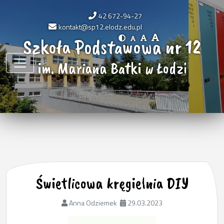
42 672-94-27
kontakt@sp12.elodz.edu.pl
Szkoła Podstawowa nr 12
im. Mariana Batki w Łodzi
Świetlicowa kręgielnia DIY
Anna Odziemek
29.03.2023