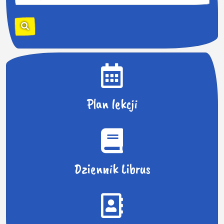
z
u
k
a
j
:
Plan lekcji
Dziennik Librus