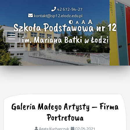
42 672-94-27
kontakt@sp12.elodz.edu.pl
Szkoła Podstawowa nr 12
im. Mariana Batki w Łodzi
Galeria Małego Artysty – Firma
Portretowa
Agata Kucharczyk
02.05.2021