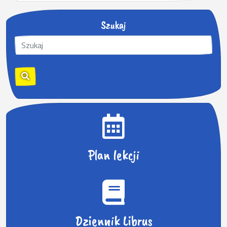
Szukaj
S
z
u
k
a
j
:
Plan lekcji
Dziennik Librus